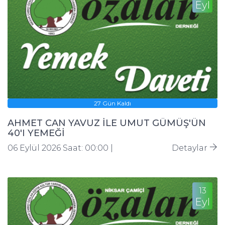
Eyl
27 Gün Kaldı
AHMET CAN YAVUZ İLE UMUT GÜMÜŞ'ÜN
40'I YEMEĞİ
06 Eylül 2026 Saat: 00:00 |
Detaylar
13
Eyl