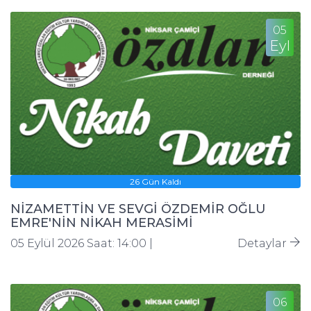
05
Eyl
26 Gün Kaldı
NİZAMETTİN VE SEVGİ ÖZDEMİR OĞLU
EMRE'NİN NİKAH MERASİMİ
05 Eylül 2026 Saat: 14:00 |
Detaylar
06