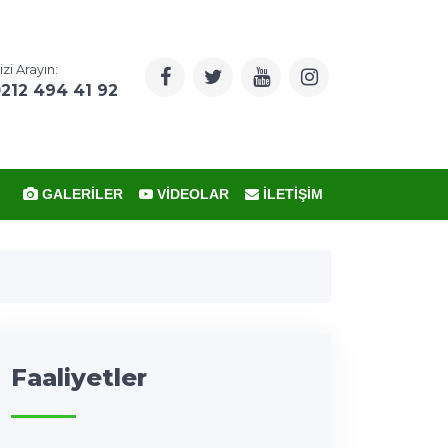
izi Arayın:
212 494 41 92
GALERILER
VIDEOLAR
İLETIŞIM
Faaliyetler