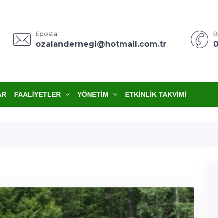
Eposta:
B
ozalandernegi@hotmail.com.tr
0
AR
FAALIYETLER
YÖNETIM
ETKINLIK TAKVIMI