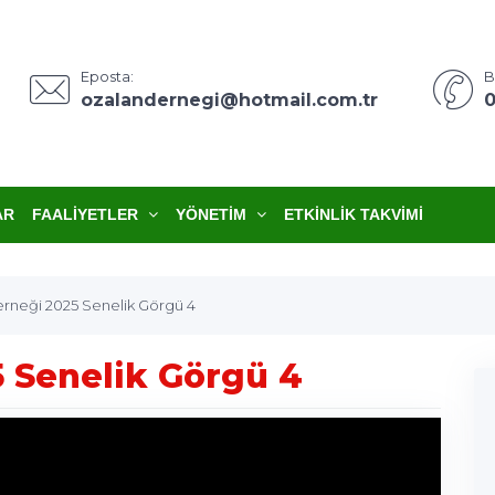
Eposta:
B
ozalandernegi@hotmail.com.tr
0
AR
FAALIYETLER
YÖNETIM
ETKINLIK TAKVIMI
rneği 2025 Senelik Görgü 4
 Senelik Görgü 4