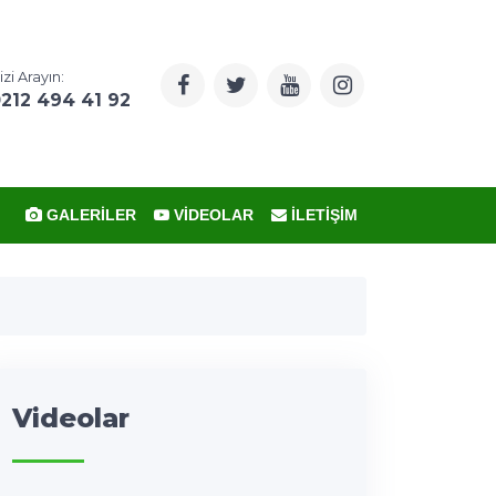
izi Arayın:
212 494 41 92
GALERILER
VIDEOLAR
İLETIŞIM
Videolar