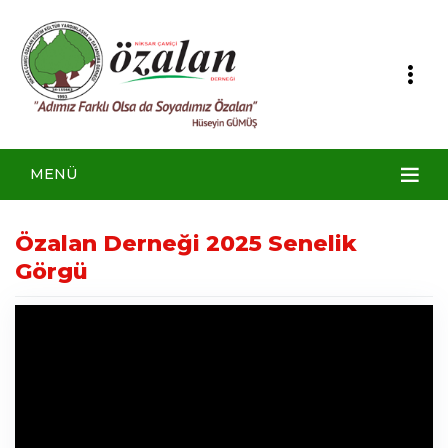
MENÜ
Özalan Derneği 2025 Senelik
Görgü