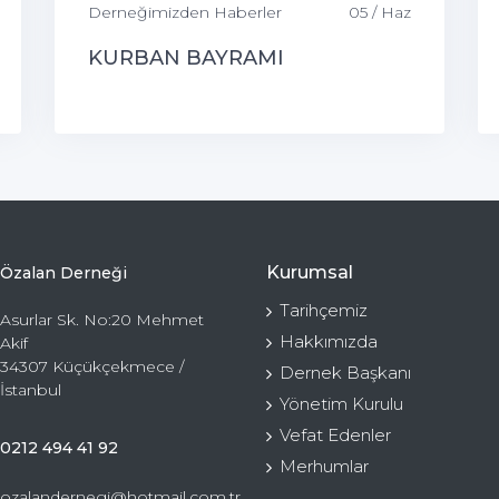
Derneğimizden Haberler
05 / Haz
KURBAN BAYRAMI
Kurumsal
Özalan Derneği
Tarihçemiz
Asurlar Sk. No:20 Mehmet
Hakkımızda
Akif
34307 Küçükçekmece /
Dernek Başkanı
İstanbul
Yönetim Kurulu
Vefat Edenler
0212 494 41 92
Merhumlar
ozalandernegi@hotmail.com.tr