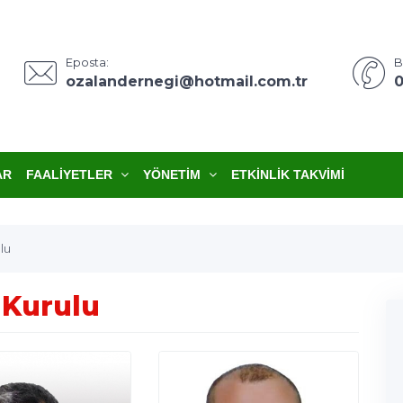
Eposta:
B
ozalandernegi@hotmail.com.tr
0
AR
FAALIYETLER
YÖNETIM
ETKINLIK TAKVIMI
lu
 Kurulu