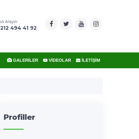
izi Arayın:
212 494 41 92
GALERILER
VIDEOLAR
İLETIŞIM
Profiller