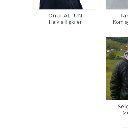
Onur ALTUN
Ta
Halkla İlişkiler
Komis
Sel
M