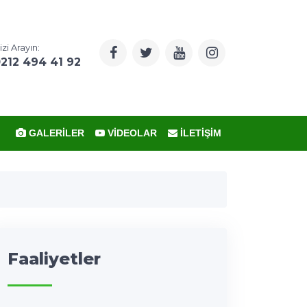
izi Arayın:
212 494 41 92
GALERILER
VIDEOLAR
İLETIŞIM
Faaliyetler