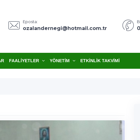
Eposta:
B
ozalandernegi@hotmail.com.tr
0
AR
FAALIYETLER
YÖNETIM
ETKINLIK TAKVIMI