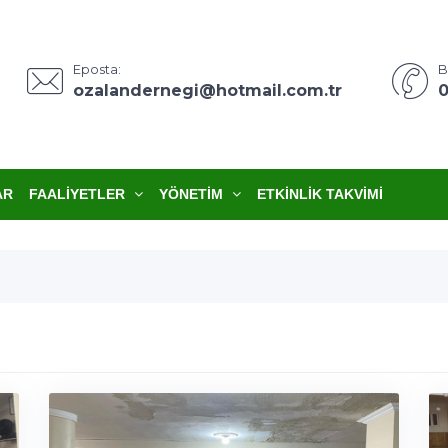
Eposta:
B
ozalandernegi@hotmail.com.tr
0
AR
FAALIYETLER
YÖNETIM
ETKINLIK TAKVIMI