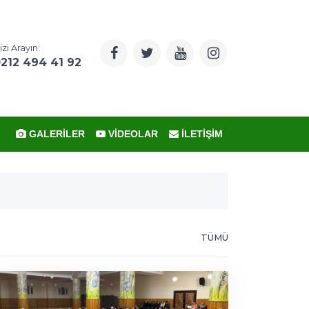
izi Arayın:
212 494 41 92
GALERILER
VIDEOLAR
İLETIŞIM
TÜMÜ