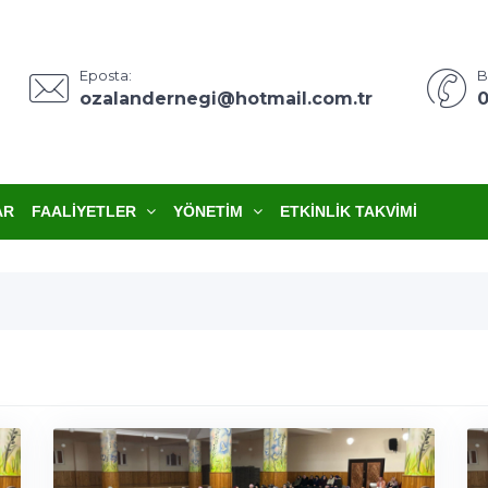
Eposta:
B
ozalandernegi@hotmail.com.tr
0
AR
FAALIYETLER
YÖNETIM
ETKINLIK TAKVIMI