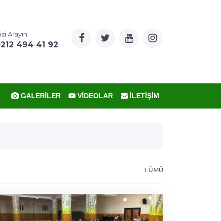
izi Arayın:
212 494 41 92
GALERILER
VIDEOLAR
İLETIŞIM
TÜMÜ