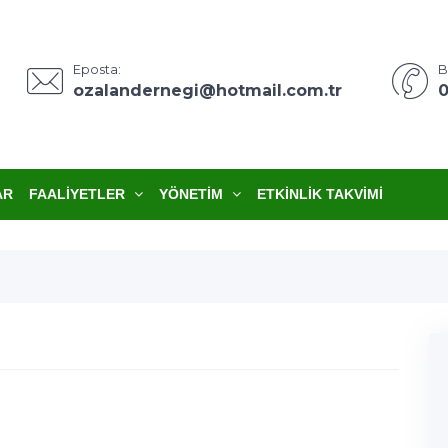
Eposta:
B
ozalandernegi@hotmail.com.tr
0
AR
FAALIYETLER
YÖNETIM
ETKINLIK TAKVIMI