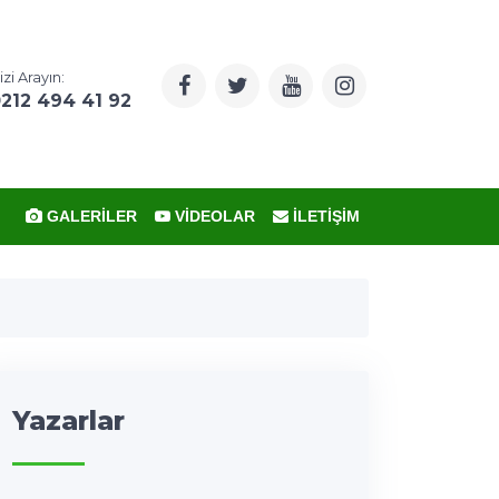
izi Arayın:
212 494 41 92
GALERILER
VIDEOLAR
İLETIŞIM
Yazarlar