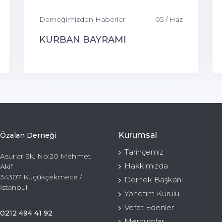
Derneğimizden Haberler
05 / Haz
KURBAN BAYRAMI
Kurumsal
Özalan Derneği
Tarihçemiz
Asurlar Sk. No:20 Mehmet
Hakkımızda
Akif
34307 Küçükçekmece /
Dernek Başkanı
İstanbul
Yönetim Kurulu
Vefat Edenler
0212 494 41 92
Merhumlar