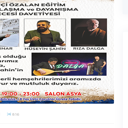
I
816