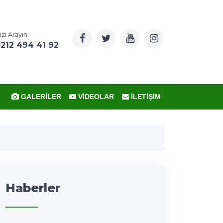
izi Arayın:
212 494 41 92
GALERILER
VIDEOLAR
İLETIŞIM
Haberler