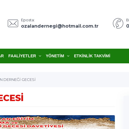
Eposta:
B
ozalandernegi@hotmail.com.tr
0
AR
FAALIYETLER
YÖNETIM
ETKINLIK TAKVIMI
N DERNEĞİ GECESİ
ECESİ