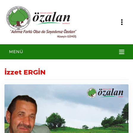
MENÜ
İzzet ERGİN