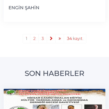
ENGİN ŞAHİN
1
2
3
34
kayıt.
SON HABERLER