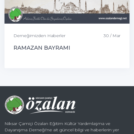
Derneğimizden Haberler
30 / Mar
RAMAZAN BAYRAMI
Niksar Çamiçi Özalan Eğitim Kültür Yardımlaşma ve
Dayanışma Derneği'ne ait güncel bilgi ve haberlerin yer