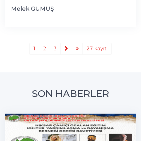
Melek GÜMÜŞ
1
2
3
27
kayıt.
SON HABERLER