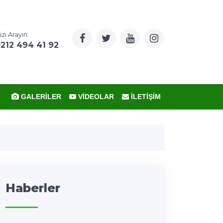
izi Arayın:
212 494 41 92
GALERILER
VIDEOLAR
İLETIŞIM
Haberler