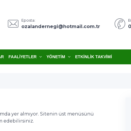
Eposta:
B
ozalandernegi@hotmail.com.tr
0
AR
FAALIYETLER
YÖNETIM
ETKINLIK TAKVIMI
ımda yer almıyor. Sitenin üst menüsünü
edebilirsiniz.